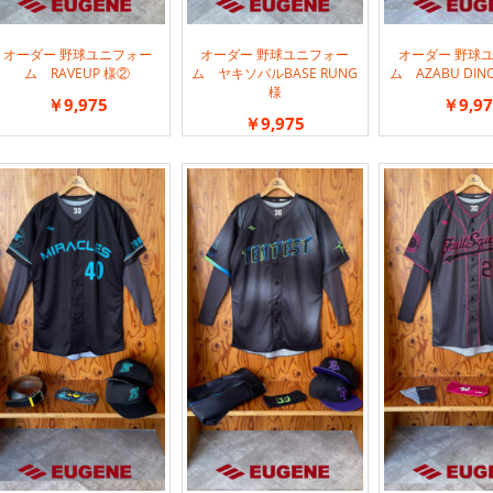
オーダー 野球ユニフォー
オーダー 野球ユニフォー
オーダー 野球
ム RAVEUP 様②
ム ヤキソバルBASE RUNG
ム AZABU DIN
様
￥9,975
￥9,97
￥9,975