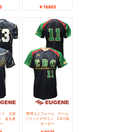
5
￥16865
ャツ 大胆
野球ユニフォーム ゲーム
ン 金丸會
ソリッドデザイン E.B.C様
ー
オーダー
0
￥9975