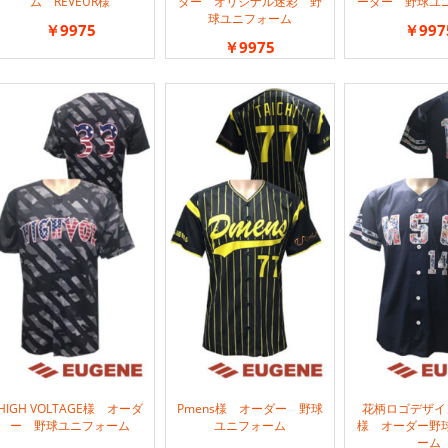
ム REVEUR様
ダー オリジナル迷彩 野
ーダー 野球ユ
球ユニフォーム
￥9975
￥997
￥9975
HIGH VOLTAGE様 オーダ
Pmens様 オーダー 野球
花柄ロゴデザイ
ー 野球ユニフォーム
ユニフォーム
様 オーダー野
ーム