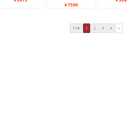
￥7590
1 / 4
1
2
3
4
»