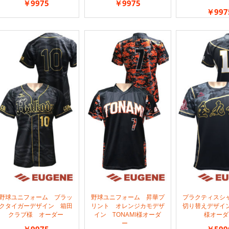
￥9975
￥9975
￥997
野球ユニフォーム ブラッ
野球ユニフォーム 昇華プ
プラクティスシ
クタイガーデザイン 箱田
リント オレンジカモデザ
切り替えデザイ
クラブ様 オーダー
イン TONAMI様オーダ
様オーダ
ー
￥9975
￥599