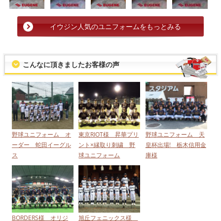
イウジン人気のユニフォームをもっとみる
こんなに頂きましたお客様の声
野球ユニフォーム オ
東京RIOT様 昇華プリ
野球ユニフォーム 天
ーダー 蛇田イーグル
ント×縁取り刺繍 野
皇杯出場! 栃木信用金
ス
球ユニフォーム
庫様
BORDERS様 オリジ
旭丘フェニックス様