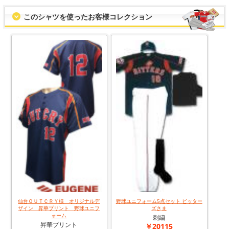
このシャツを使ったお客様コレクション
仙台ＯＵＴＣＲＹ様 オリジナルデ
野球ユニフォーム5点セット ビッター
ザイン 昇華プリント 野球ユニフ
ズさま
ォーム
刺繍
昇華プリント
￥20115