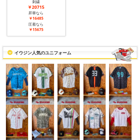
刺繍
￥20715
昇華なら
￥16485
圧着なら
￥15675
イウジン人気のユニフォーム