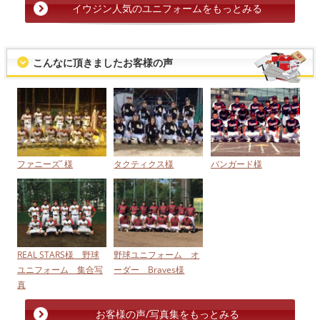
イウジン人気のユニフォームをもっとみる
こんなに頂きましたお客様の声
ファニーズﾞ様
タクティクス様
バンガード様
REAL STARS様 野球
野球ユニフォーム オ
ユニフォーム 集合写
ーダー Braves様
真
お客様の声/写真集をもっとみる