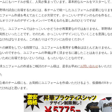
ームにもハードルが低く、人気が集まっています。基本的なルールをマスターして
野球の試合に出場するためには、各チームで統一したユニフォームが必要になりま
ニフォーム作成を考えておくことが大切です。かっこいいデザインのものを作ると
ムオリジナルのデザインをメンバーで考えるのも楽しみのひとつですね!
だし、ユニフォームではかっこいいかどうかが再重要なのではありません。草野球
気性といったことです。そのため、かっこいいデザインにしていくことを意識しな
なければなりません。このあたりはイウジンにお任せください!
々の練習をしている段階では、ユニフォームを着用する機会はほとんどありません
ないのですから、ユニフォームの準備は早く済ませるに越したことはありません。
いために出場できないというのは、もったいないことなのです。
球ユニフォームの作成をご検討のチーム様は、是非お早めに
お問い合わせ
をいただ
た
心者のチーム様にも、お気軽にユニフォームを作成いただけるよう、低価格のVネ
だければと思います。