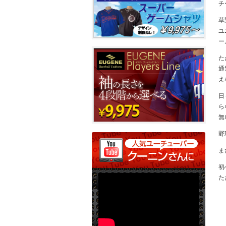
チ
草
ユ
ー
た
通
え
日
ら
無
野
ま
初
た