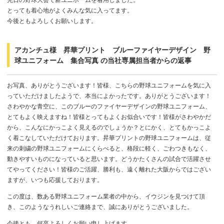
とっても着心地がよくみんな気に入ってます。
今後ともよろしくお願いします。
アカンチュ様 昇華プリント ブルーファイヤーデザイン 野
球ユニフォーム 集合写真 の当社専属担当者からの返事
お写真、ありがとうございます！皆様、こちらの野球ユニフォームを気に入
っていただけましたようで、本当によかったです。ありがとうございます！
さわやかな青空に、このブルーのファイヤーデザインの野球ユニフォーム、
とてもよく映えますね！皆様とってもよくお似合いです！皆様がさわやかだ
から、こんなにかっこよく見えるのでしょうか？とにかく、とてもかっこよ
く着こなしていただけております。昇華プリントの野球ユニフォームは、従
来の刺繍の野球ユニフォームにくらべると、格段に軽く、ごわつきもなく、
動きやすいものになっていると思います。どうかたくさんの試合で活躍させ
てやってください！皆様のご活躍、勝利も、遠く離れた大阪からではござい
ますが、いつも応援しております。
この度は、数ある野球ユニフォーム業者の中から、イウジンを見つけて頂
き、このようなうれしいご連絡まで、誠にありがとうございました。
今後とも、何卒よろしくお願い申し上げます。