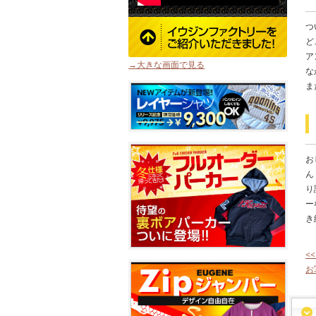
つ
ど
ア
→大きな画面で見る
な
ま
お
ん
り
ー
き
<
お