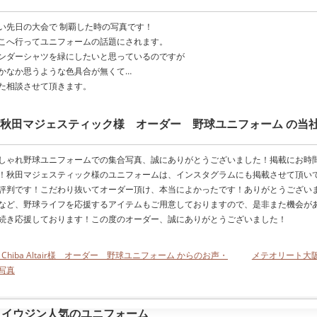
い先日の大会で 制覇した時の写真です！
こへ行ってユニフォームの話題にされます。
ンダーシャツを緑にしたいと思っているのですが
かなか思うような色具合が無くて…
た相談させて頂きます。
秋田マジェスティック様 オーダー 野球ユニフォーム の当
しゃれ野球ユニフォームでの集合写真、誠にありがとうございました！掲載にお時
！秋田マジェスティック様のユニフォームは、インスタグラムにも掲載させて頂い
評判です！こだわり抜いてオーダー頂け、本当によかったです！ありがとうござい
など、野球ライフを応援するアイテムもご用意しておりますので、是非また機会が
続き応援しております！この度のオーダー、誠にありがとうございました！
< Chiba Altair様 オーダー 野球ユニフォーム からのお声・
メテオリート大
写真
イウジン人気のユニフォーム