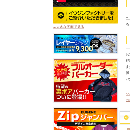
ユ
ろ
→大きな画面で見る
お
野
ま
勝
い
<
の