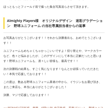
ほっともっとフィールド前で撮った集合写真送らさせて頂きます。
Almighty Players様 オリジナルデザイン 迷彩グラデーショ
ン 野球ユニフォーム の当社専属担当者からの返事
お写真ありがとうございます！！それから決勝進出も、おめでとうございま
す！！
ユニフォームもめちゃくちゃかっこいいですよ！切り替えや、マークカラー
など、色々と悩みましたが、このデザインにして本当に正解だったと思いま
す！野球ユニフォームも、凛々しい皆様も、最高です！！
次の決勝戦の結果も、すごく気になります！なんとか頑張っていただきた
い！本気で応援しております！！
この度は、数ある野球ユニフォーム業者の中から、イウジンをお選び頂き、
またご来店も、本当にありがとうございました！
決勝、マジで応援しております！！
<< IRONHEATERS様 豪華 縁取り刺
南花島様 昇華プリント 野球ユニフ