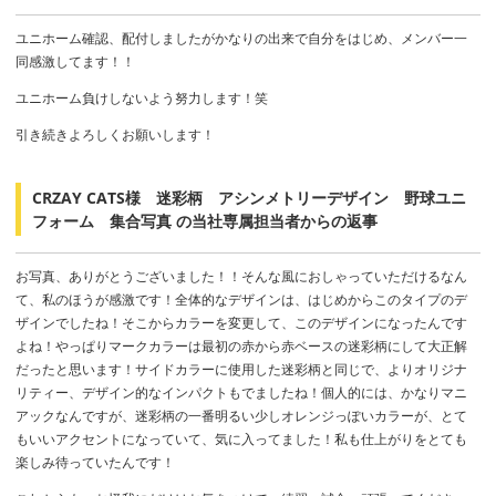
ユニホーム確認、配付しましたがかなりの出来で自分をはじめ、メンバー一
同感激してます！！
ユニホーム負けしないよう努力します！笑
引き続きよろしくお願いします！
CRZAY CATS様 迷彩柄 アシンメトリーデザイン 野球ユニ
フォーム 集合写真 の当社専属担当者からの返事
お写真、ありがとうございました！！そんな風におしゃっていただけるなん
て、私のほうが感激です！全体的なデザインは、はじめからこのタイプのデ
ザインでしたね！そこからカラーを変更して、このデザインになったんです
よね！やっぱりマークカラーは最初の赤から赤ベースの迷彩柄にして大正解
だったと思います！サイドカラーに使用した迷彩柄と同じで、よりオリジナ
リティー、デザイン的なインパクトもでましたね！個人的には、かなりマニ
アックなんですが、迷彩柄の一番明るい少しオレンジっぽいカラーが、とて
もいいアクセントになっていて、気に入ってました！私も仕上がりをとても
楽しみ待っていたんです！