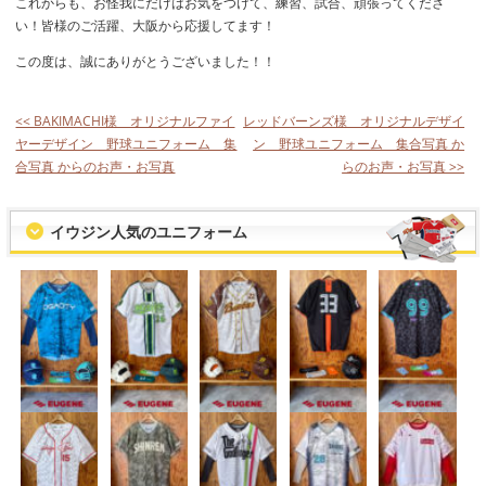
これからも、お怪我にだけはお気をつけて、練習、試合、頑張ってくださ
い！皆様のご活躍、大阪から応援してます！
この度は、誠にありがとうございました！！
<< BAKIMACHI様 オリジナルファイ
レッドバーンズ様 オリジナルデザイ
ヤーデザイン 野球ユニフォーム 集
ン 野球ユニフォーム 集合写真 か
合写真 からのお声・お写真
らのお声・お写真 >>
イウジン人気のユニフォーム