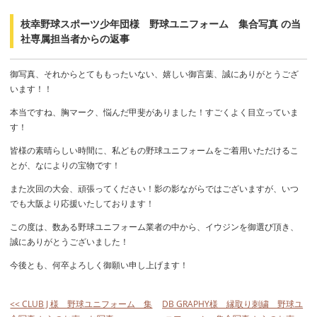
枝幸野球スポーツ少年団様 野球ユニフォーム 集合写真 の当
社専属担当者からの返事
御写真、それからとてももったいない、嬉しい御言葉、誠にありがとうござ
います！！
本当ですね、胸マーク、悩んだ甲斐がありました！すごくよく目立っていま
す！
皆様の素晴らしい時間に、私どもの野球ユニフォームをご着用いただけるこ
とが、なによりの宝物です！
また次回の大会、頑張ってください！影の影ながらではございますが、いつ
でも大阪より応援いたしております！
この度は、数ある野球ユニフォーム業者の中から、イウジンを御選び頂き、
誠にありがとうございました！
今後とも、何卒よろしく御願い申し上げます！
<< CLUB J 様 野球ユニフォーム 集
DB GRAPHY様 縁取り刺繍 野球ユ