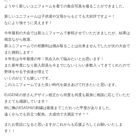
ようやく新しいユニフォームを着ての集合写真を撮ることができました。
新しいユニフォームは子供達や父母からもとても大好評ですよー！
なにより強そうに見えます！
今年最初の大会では新ユニフォームで参戦させていただきましたが、結果は
残念ながら敗退。
新ユニフォームでの初勝利は掴み取ることは出来ませんでしたが次の大会で
また挑戦します！
６年生は今年最後の年！気合入れて臨みたいとお思います！
また新年度になり新入部員も今までにないくらい多数入ってきてくれたので
野球をやる子供達が増えて
いくのがとても嬉しいです。
このユニフォームでまた良い時代を築きあげて行きたいと思います。
EUGENEの皆さんデザイン校正から何度も何度も親身に相談に応じていただ
きとても感謝しています！
特に胸のESASHIの刺繍は最後までこだわった甲斐がありました。
遠くからでも目立つ配色。大成功で大満足です＾＾
またお世話になると思いますがこれからも応援よろしくお願いいたしま
す！！