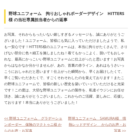
野球ユニフォーム 拘りおしゃれボーダーデザイン HITTERS
様 の当社専属担当者からの返事
お写真、それからもったいない嬉しすぎるメッセージも、誠にありがとうご
ざいました！ユニフォーム、皆様にも気に入っていただけましたようで、私
も一安心です！HITTERS様のユニフォームは、本当に拘りがたくさんで、さり
げない部分に色々細工を施しましたね！着てもかっこよく、脱いでもおしゃ
れな、最高にかっこいい野球ユニフォームに仕上がったと思います！お写真
からはなかなか分かりませんが、あの、首裏の赤ライン、あれはもうさいっ
こうにおしゃれだと思います！仕上がった瞬間から、早くお届けしたくて、
早くご覧いただきたくで、すごくそわそわしたのを覚えております！またこ
の野球ユニフォームで、皆様の新しい歴史を築いていっていただけると光栄
です！この度は、大切な野球ユニフォームの製作を、私達イウジンにお任せ
頂き、誠にありがとうございました。これからのご活躍、楽しみに、応援し
ております！本当にありがとうございました！
<< 野球ユニフォーム グラデーショ
野球ユニフォーム SAMURAI様 情
ンボーダー 保険のマクトゥニ様 か
熱レッドデザイン からのお声・お
らのお声・お写真
写真 >>