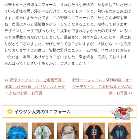
出来上がった野球ユニフォーム、うれしそうな表情で、袖を通していただい
ている皆様を思い浮かべるだけで、なんともジーンと、熱いものがこみ上げ
ます。本当によかったです。この野球ユニフォームで、たくさん練習を重
ね、次回はきっと優勝旗をゲットしてくださることと、期待しております！
デザインも、一度でばっちりなご提案ができればよかったのですが、いろい
ろとお手数をおかけいたしました。最後まで、お付き合いいただき、誠にあ
りがとうございました。かげながらではございますが、大阪からいつも応援
しております！この度は、皆様の野球ユニフォーム作成、イウジンにお任せ
いただき、本当にありがとうございました。引き続き、応援しております！
がんばってください！ありがとうございました！！
<< 野球ユニフォーム ご着用写真
野球ユニフォーム SENKO様 オー
GOD STARS様 オリジナルオーダ
ダーデザイン ご着用写真 からのお
ー からのお声・お写真
声・お写真 >>
イウジン人気のユニフォーム