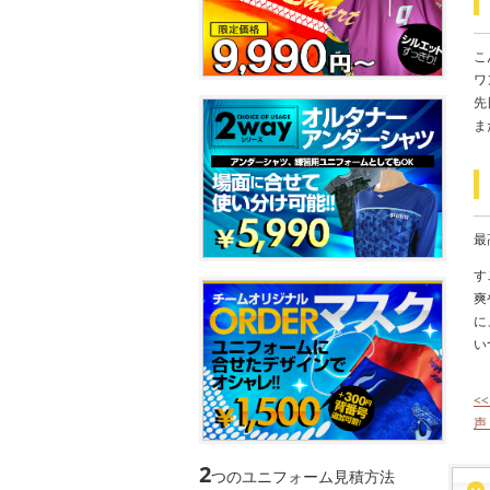
こ
ワ
先
ま
最
す
爽
に
い
<
声
2
つのユニフォーム見積方法