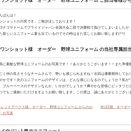
ワンショット様 オーダー 野球ユニフォーム ご担当者様か
んばんは！
ンショットの川尻です。ご無沙汰しております！
日ナゴヤドームでプライドジャパン全国大会二部で決勝戦で負けてしまいましたが
た新しいユニフォーム案も出ているのでその時はまた宜しくお願い致します(^^)
ワンショット様 オーダー 野球ユニフォーム の当社専属担
高に素敵な野球ユニフォームのお写真です！！ありがとうございます！！また準優
ごく仲の良さそうなチームさんで、勢いも感じられますね！次回は優勝期待してお
やかです！次のユニフォームのデザインは、どんな感じになるのでしょうか？私が
、ブルーベースのデザインなんか、いかがでしょうか？爽やかな皆様にピッタリだ
つでもご連絡いただけますようお願い致します。この度は、誠にありがとうござい
< レッドアークス様 オーダー 野球ユニフォーム からのお
BUZZ様 オーダ
・お写真