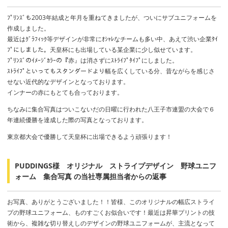
ﾌﾟﾘﾝｽﾞも2003年結成と年月を重ねてきましたが、ついにサブユニフォームを
作成しました。
最近はｸﾞﾗﾌｨｯｸ等デザインが非常にｵｼｬﾚなチームも多い中、あえて渋い企業ﾀｲ
ﾌﾟにしました。天皇杯にも出場している某企業に少し似せています。
ﾌﾟﾘﾝｽﾞのｲﾒｰｼﾞｶﾗｰの『赤』は消さずにｽﾄﾗｲﾌﾟﾀｲﾌﾟにしました。
ｽﾄﾗｲﾌﾟといってもスタンダードより幅を広くしている分、昔ながらを感じさ
せない近代的なデザインとなっております。
インナーの赤にもとても合っております。
ちなみに集合写真はついこないだの日曜に行われた八王子市連盟の大会で６
年連続優勝を達成した際の写真となっております。
東京都大会で優勝して天皇杯に出場できるよう頑張ります！
PUDDINGS様 オリジナル ストライプデザイン 野球ユニフ
ォーム 集合写真 の当社専属担当者からの返事
お写真、ありがとうございました！！皆様、このオリジナルの幅広ストライ
プの野球ユニフォーム、ものすごくお似合いです！最近は昇華プリントの技
術から、複雑な切り替えしのデザインの野球ユニフォームが、主流となって