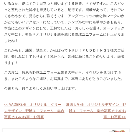
いるなか、逆にすごく目立つと思います！６連勝、さすがですね、このビシ
っと整列された皆様を拝見していると、納得です。威厳があって、それでい
てさわやかで、見るからに強そうです！アンダーシャツの赤と胸マークの赤
がとてもいいアクセントになっていて、シンプルな中にも華やかさもあり、
本当にこのデザインにして、正解でしたね！おっしゃる通り、オーソドック
スな中にも、斬新さとオリジナル感を感じる野球ユニフォームに仕上がりま
したね！
これからも、練習、試合と、がんばって下さい！ＰＵＤＤＩＮＧＳ様のご活
躍、楽しみにしております！私たちも、皆様に恥じることのないよう、頑張
ります！！
この度は、数ある野球ユニフォーム業者の中から、イウジンを見つけて頂
き、またこのようなご連絡、お写真まで、本当にありがとうございました。
今後とも、何卒よろしくお願い申し上げます。
<< VADERS様 オリジナル グリー
淑徳大学様 オリジナルデザイン 野
ンデザイン 野球ユニフォーム 集合
球ユニフォーム 集合写真 からのお
写真 からのお声・お写真
声・お写真 >>