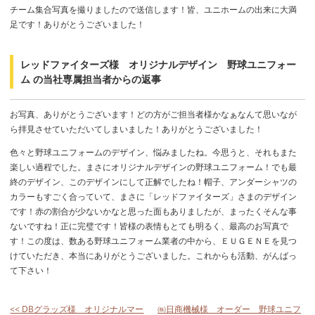
チーム集合写真を撮りましたので送信します！皆、ユニホームの出来に大満
足です！ありがとうございました！
レッドファイターズ様 オリジナルデザイン 野球ユニフォー
ム の当社専属担当者からの返事
お写真、ありがとうございます！どの方がご担当者様かなぁなんて思いなが
ら拝見させていただいてしまいました！ありがとうございました！
色々と野球ユニフォームのデザイン、悩みましたね。今思うと、それもまた
楽しい過程でした。まさにオリジナルデザインの野球ユニフォーム！でも最
終のデザイン、このデザインにして正解でしたね！帽子、アンダーシャツの
カラーもすごく合っていて、まさに「レッドファイターズ」さまのデザイン
です！赤の割合が少ないかなと思った面もありましたが、まったくそんな事
ないですね！正に完璧です！皆様の表情もとても明るく、最高のお写真で
す！この度は、数ある野球ユニフォーム業者の中から、ＥＵＧＥＮＥを見つ
けていただき、本当にありがとうございました。これからも活動、がんばっ
て下さい！
<< DBグラッズ様 オリジナルマー
㈱日商機械様 オーダー 野球ユニフ