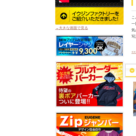
こ
一
→大きな画面で見る
気
写
<