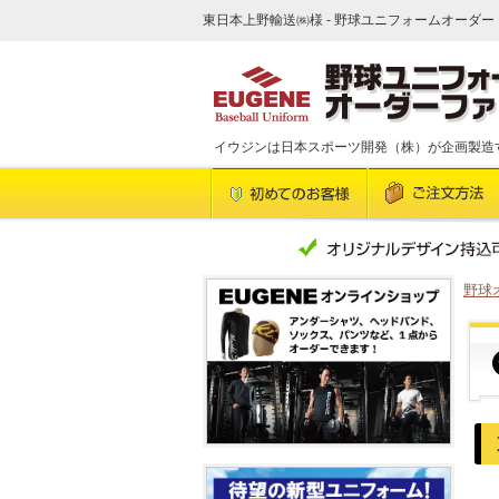
東日本上野輸送㈱様 - 野球ユニフォームオーダー 
イウジンは日本スポーツ開発（株）が企画製造
野球