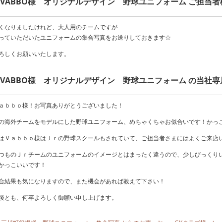
VABBO様 オリジナルデザイン 野球ユニフォーム ご担当
くなりましたけれど、大人用のチームですが
っていただいたユニフォームの集合写真をお送りしておきます☆
ろしくお願いいたします。
VABBO様 オリジナルデザイン 野球ユニフォーム の当社
ａｂｂｏ様！お写真ありがとうございました！
の海外チームをモデルにした野球ユニフォーム、めちゃくちゃお似合いです！かっ
はＶａｂｂｏ様はＪｒの野球スクールもされていて、ご担当者さまにはよくご来店
つものＪｒチームのユニフォームのイメージとはまったく違うので、少しびっくり
かっこいいです！
合結果も気になりますので、また機会があれば教えて下さい！
後とも、何卒よろしく御願い申し上げます。