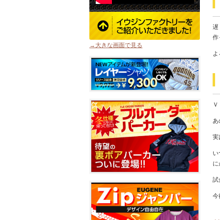
遅
作
→大きな画面で見る
よ
Ｖ
あ
実
い
に
試
今