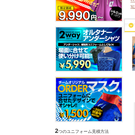
<
写
2
つのユニフォーム見積方法