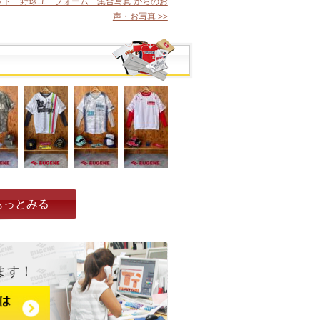
ッド 野球ユニフォーム 集合写真 からのお
声・お写真 >>
もっとみる
ます！