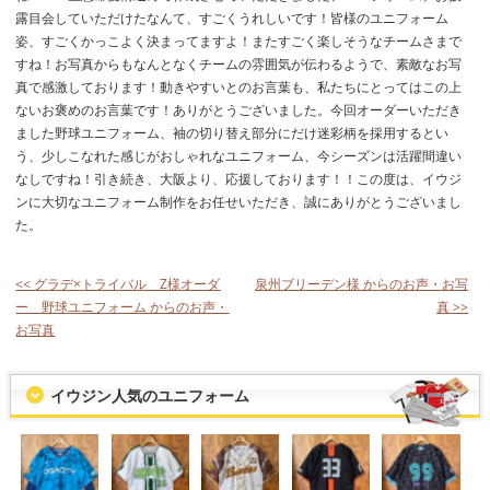
露目会していただけたなんて、すごくうれしいです！皆様のユニフォーム
姿、すごくかっこよく決まってますよ！またすごく楽しそうなチームさまで
すね！お写真からもなんとなくチームの雰囲気が伝わるようで、素敵なお写
真で感激しております！動きやすいとのお言葉も、私たちにとってはこの上
ないお褒めのお言葉です！ありがとうございました。今回オーダーいただき
ました野球ユニフォーム、袖の切り替え部分にだけ迷彩柄を採用するとい
う、少しこなれた感じがおしゃれなユニフォーム、今シーズンは活躍間違い
なしですね！引き続き、大阪より、応援しております！！この度は、イウジ
ンに大切なユニフォーム制作をお任せいただき、誠にありがとうございまし
た。
<< グラデ×トライバル Z様オーダ
泉州ブリーデン様 からのお声・お写
ー 野球ユニフォーム からのお声・
真 >>
お写真
イウジン人気のユニフォーム