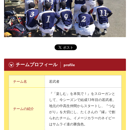
チームプロフィール
profile
チーム名
若武者
『「楽しむ」を本気で！』をスローガンと
して、今シーズンで結成13年目の若武者。
地元の中高生仲間からスタートし、『つな
チームの紹介
がり』を大切にし、たくさんの『縁』で創
られたチーム。イメージカラーのネイビー
はサムライ達の勝負色。