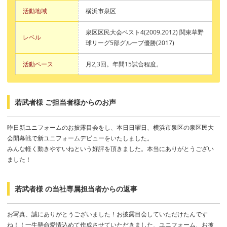
活動地域
横浜市泉区
泉区区民大会ベスト4(2009.2012) 関東草野
レベル
球リーグ5部グループ優勝(2017)
活動ペース
月2,3回。年間15試合程度。
若武者様 ご担当者様からのお声
昨日新ユニフォームのお披露目会をし、本日日曜日、横浜市泉区の泉区民大
会開幕戦で新ユニフォームデビューをいたしました。
みんな軽く動きやすいねという好評を頂きました。本当にありがとうござい
ました！
若武者様 の当社専属担当者からの返事
お写真、誠にありがとうございました！お披露目会していただけたんです
ね！！一生懸命愛情込めて作成させていただきました、ユニフォーム、お披