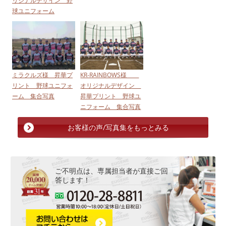
リジナルデザイン 野
球ユニフォーム
ミラクルズ様 昇華プ
KR-RAINBOWS様
リント 野球ユニフォ
オリジナルデザイン
ーム 集合写真
昇華プリント 野球ユ
ニフォーム 集合写真
お客様の声/写真集をもっとみる
ご不明点は、専属担当者が直接ご回
答します！