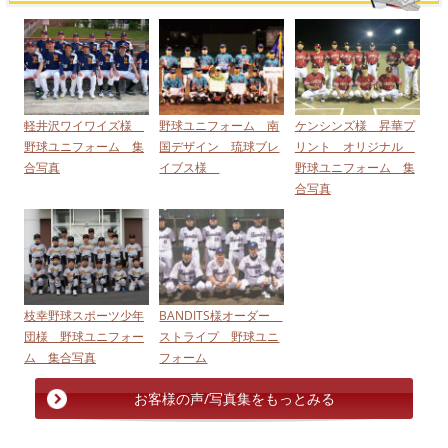
軽井沢ワイワイズ様
野球ユニフォーム 南
ケンシンズ様 昇華プ
野球ユニフォーム 集
国デザイン 琉球ブレ
リント オリジナル
合写真
イブス様
野球ユニフォーム 集
合写真
枝幸野球スポーツ少年
BANDITS様オーダー
団様 野球ユニフォー
ストライプ 野球ユニ
ム 集合写真
フォーム
お客様の声/写真集をもっとみる