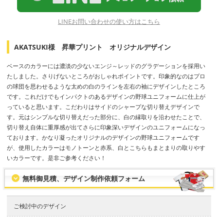
LINEお問い合わせの使い方はこちら
AKATSUKI様 昇華プリント オリジナルデザイン
ベースのカラーには濃淡の少ないエンジ～レッドのグラデーションを採用い
たしました。さりげないところがおしゃれポイントです。印象的なのはプロ
の球団を思わせるような太めの白のラインを左右の袖にデザインしたところ
です。これだけでもインパクトのあるデザインの野球ユニフォームに仕上が
っていると思います。こだわりはサイドのシャープな切り替えデザインで
す。元はシンプルな切り替えだった部分に、白の縁取りを沿わせたことで、
切り替え自体に重厚感が出てさらに印象深いデザインのユニフォームになっ
ております。かなり凝ったオリジナルのデザインの野球ユニフォームです
が、使用したカラーはモノトーンと赤系、白とこちらもまとまりの取りやす
いカラーです。是非ご参考ください！
無料御見積、デザイン制作依頼フォーム
ご検討中のデザイン