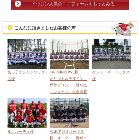
イウジン人気のユニフォームをもっとみる
こんなに頂きましたお客様の声
宮っ子オレンジソック
KR-RAINBOWS様
ケントドギードッグス
ス様
オリジナルデザイン
様
昇華プリント 野球ユ
ニフォーム 集合写真
ルナルーチェ様
FCあでだすオーツス
様 オーダー 野球ユ