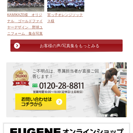
KAMIKAZE様 オリジ
宮っ子オレンジソック
ナル ゴールドファイ
ス様
ヤーデザイン 野球ユ
ニフォーム 集合写真
お客様の声/写真集をもっとみる
ご不明点は、専属担当者が直接ご回
答します！