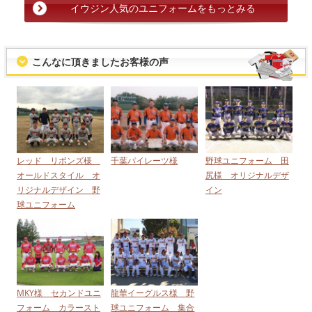
イウジン人気のユニフォームをもっとみる
こんなに頂きましたお客様の声
レッド リボンズ様
千葉パイレーツ様
野球ユニフォーム 田
オールドスタイル オ
尻様 オリジナルデザ
リジナルデザイン 野
イン
球ユニフォーム
MKY様 セカンドユニ
龍華イーグルス様 野
フォーム カラースト
球ユニフォーム 集合