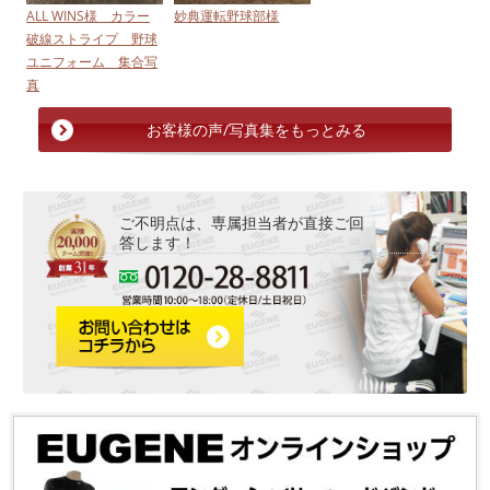
ALL WINS様 カラー
妙典運転野球部様
破線ストライプ 野球
ユニフォーム 集合写
真
お客様の声/写真集をもっとみる
ご不明点は、専属担当者が直接ご回
答します！