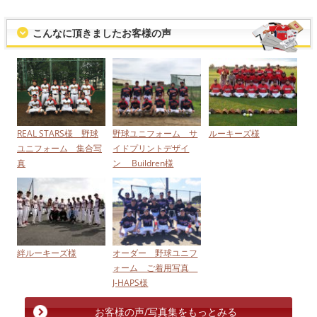
こんなに頂きましたお客様の声
REAL STARS様 野球
野球ユニフォーム サ
ルーキーズ様
ユニフォーム 集合写
イドプリントデザイ
真
ン Buildren様
絆ルーキーズ様
オーダー 野球ユニフ
ォーム ご着用写真
J-HAPS様
お客様の声/写真集をもっとみる