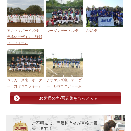
アカツキボーイズ様
レーゾンデートル様
ANA様
色違いデザイン 野球
ユニフォーム
ジャガース様 オーダ
ナオマンズ様 オーダ
ー 野球ユニフォーム
ー 野球ユニフォーム
お客様の声/写真集をもっとみる
ご不明点は、専属担当者が直接ご回
答します！