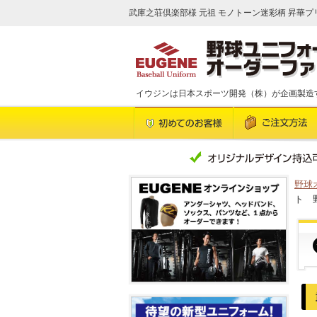
武庫之荘倶楽部様 元祖 モノトーン迷彩柄 昇華プリ
イウジンは日本スポーツ開発（株）が企画製造
野球
ト 