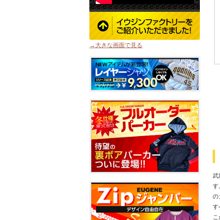
→大きな画面で見る
武
す
の
す
こ