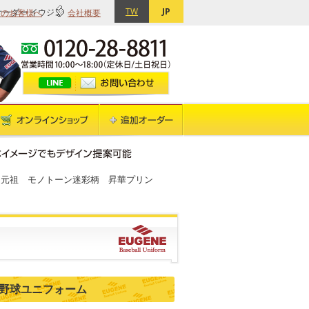
TW
JP
てのお客様へ
会社概要
オーダー イウジン
 元祖 モノトーン迷彩柄 昇華プリン
 野球ユニフォーム