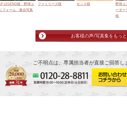
SP LEGEND様 野球ユ
ファミリーズ様
センス様
野球ユ
ニフォーム 集合写真
ーダーデ
様
お客様の声/写真集をもっ
ご不明点は、専属担当者が直接ご回答し