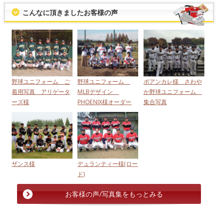
こんなに頂きましたお客様の声
野球ユニフォーム ご
野球ユニフォーム
ポアンカレ様 さわや
着用写真 アリゲータ
MLBデザイン
か野球ユニフォーム
ーズ様
PHOENIX様オーダー
集合写真
ザンス様
デュランティー様(ロー
ド)
お客様の声/写真集をもっとみる