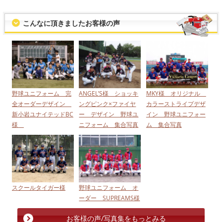
こんなに頂きましたお客様の声
野球ユニフォーム 完
ANGEL’S様 ショッキ
MKY様 オリジナル
全オーダーデザイン
ングピンク×ファイヤ
カラーストライプデザ
新小岩ユナイテッドBC
ー デザイン 野球ユ
イン 野球ユニフォー
様
ニフォーム 集合写真
ム 集合写真
スクールタイガー様
野球ユニフォーム オ
ーダー SUPREAMS様
お客様の声/写真集をもっとみる