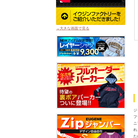
→大きな画面で見る
ジ
フ
ニ
れ
た