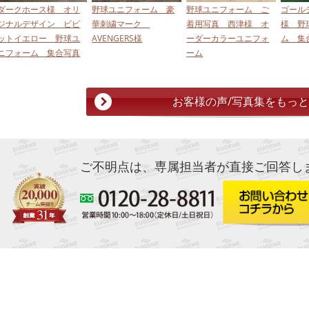
ダークホース様 オリ
野球ユニフォーム 豪
野球ユニフォーム ご
ゴール
ジナルデザイン ビビ
華刺繍マーク
着用写真 西津様 オ
様 野
ットイエロー 野球ユ
AVENGERS様
ーダーカラーユニフォ
ム 集
ニフォーム 集合写真
ーム
お客様の声/写真集をもっ
ご不明点は、専属担当者が直接ご回答し