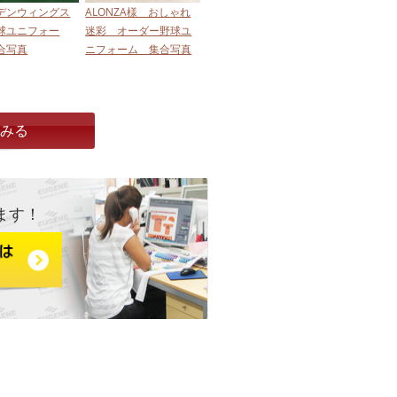
デンウィングス
ALONZA様 おしゃれ
球ユニフォー
迷彩 オーダー野球ユ
合写真
ニフォーム 集合写真
とみる
ます！