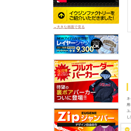
→大きな画面で見る
ネ
用
ユ
し