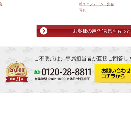
真
球ユニフォーム 集合
写真
お客様の声/写真集をもっ
ご不明点は、専属担当者が直接ご回答し