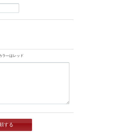
）
カラ―はレッド