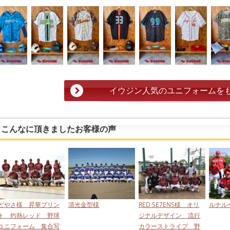
イウジン人気のユニフォームを
こんなに頂きましたお客様の声
どやさ様 昇華プリン
清光金型様
RED SE7ENS様 オリ
ルナル
ト 灼熱レッド 野球
ジナルデザイン 流行
ユニフォーム 集合写
カラーストライプ 野