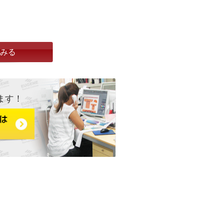
とみる
ます！