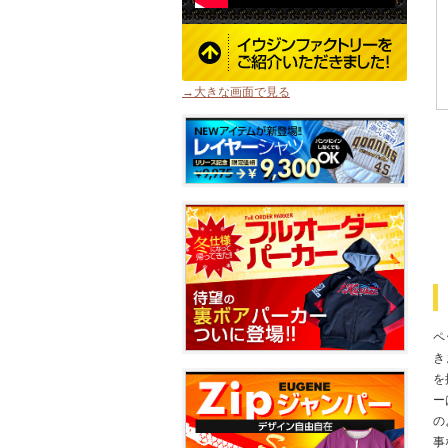
→大きな画面で見る
ペ
き
を
ー
の
事