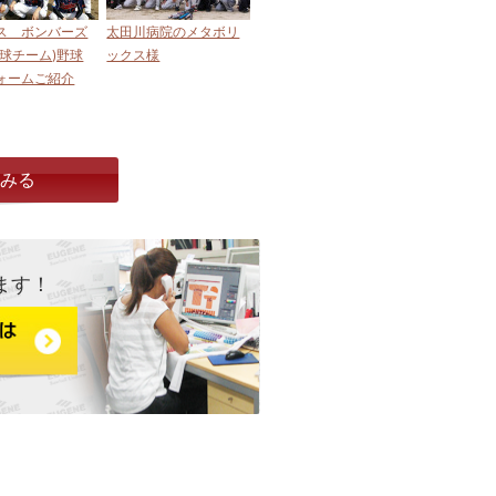
ス ボンバーズ
太田川病院のメタボリ
野球チーム)野球
ックス様
ォームご紹介
とみる
ます！