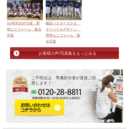
SUPERLIGHTS様 野
横浜バスターズさま
球ユニフォーム 集合
オリジナルデザイン
写真
野球ユニフォーム 集
合写真
お客様の声/写真集をもっとみる
ご不明点は、専属担当者が直接ご回
答します！