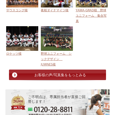
サウスコング様
夜桜ダイナマイツ様
YAMA-GRAD様 野球
ユニフォーム 集合写
真
ロケッツ様
野球ユニフォーム シ
ックデザイン
JUWNES様
お客様の声/写真集をもっとみる
ご不明点は、専属担当者が直接ご回
答します！