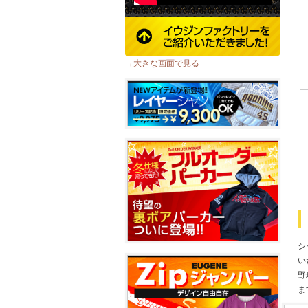
→大きな画面で見る
シ
い
野
ま