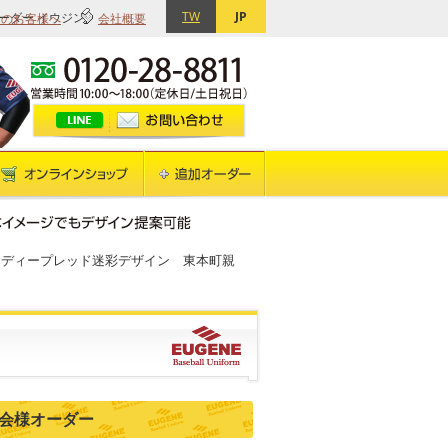
TW
JP
てのお客様へ
会社概要
ーダー イウジン
 ディープレッド迷彩デザイン 東本町親
会様オーダー