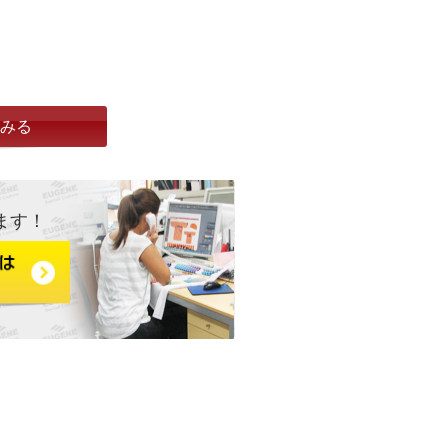
とみる
ます！