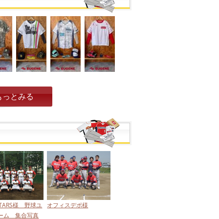
もっとみる
 STARS様 野球ユ
オフィスデポ様
ーム 集合写真