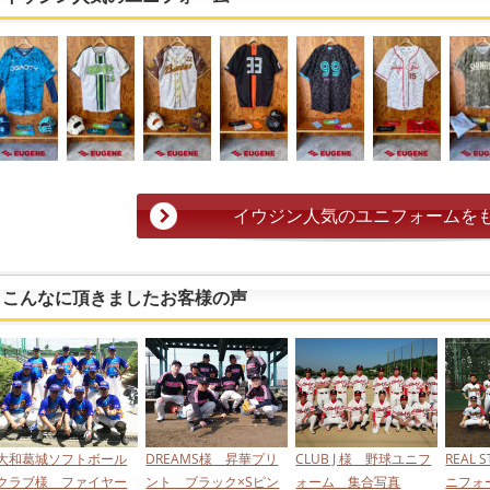
イウジン人気のユニフォームを
こんなに頂きましたお客様の声
大和葛城ソフトボール
DREAMS様 昇華プリ
CLUB J 様 野球ユニフ
REAL
クラブ様 ファイヤー
ント ブラック×Sピン
ォーム 集合写真
ニフォ