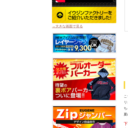
→大きな画面で見る
こ
リ
ち
夏
下