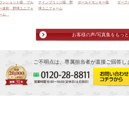
ワンショット様 ブル
ナインブリッジ様 野
ボールドモンキー様
ダーク
ー迷彩 野球ユニフォ
球ユニフォーム
ーム
お客様の声/写真集をもっ
ご不明点は、専属担当者が直接ご回答し