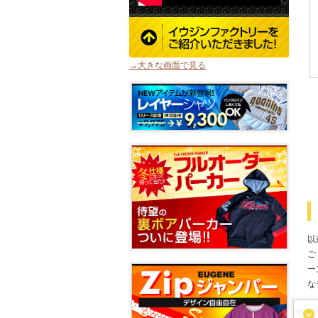
→大きな画面で見る
以
ご
ー
な