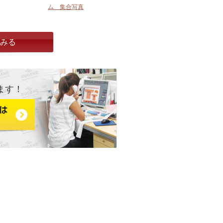
ム 集合写真
とみる
ます！