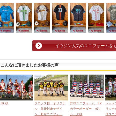
イウジン人気のユニフォームを
こんなに頂きましたお客様の声
THC様
クロノス様 オリジナ
野球ユニフォーム TP
レッド
ル 前後対象デザイ
カラーボーダー ポリ
リジナ
ン 野球ユニフォー
シーズ様
球ユニ