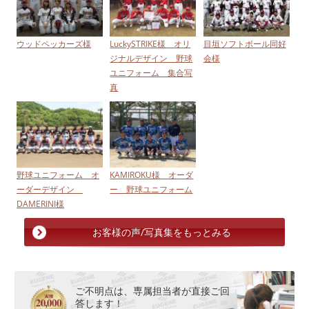
ウッドペッカーズ様
LuckySTRIKE様 オリ
目垣ソフトボール同好
ジナルデザイン 野球
会様
ユニフォーム 集合写
真
野球ユニフォーム オ
KAMIROKU様 オーダ
ーダーデザイン
ー 野球ユニフォーム
DAMERINI様
お客様の声/写真集をもっとみる
ご不明点は、専属担当者が直接ご回
答します！