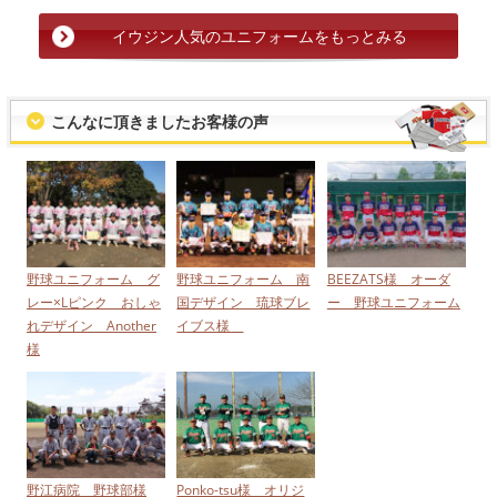
イウジン人気のユニフォームをもっとみる
こんなに頂きましたお客様の声
野球ユニフォーム グ
野球ユニフォーム 南
BEEZATS様 オーダ
レー×Lピンク おしゃ
国デザイン 琉球ブレ
ー 野球ユニフォーム
れデザイン Another
イブス様
様
野江病院 野球部様
Ponko-tsu様 オリジ