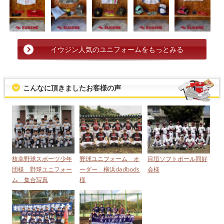
イウジン人気のユニフォームをもっとみる
こんなに頂きましたお客様の声
枝幸野球スポーツ少年
野球ユニフォーム オ
目垣ソフトボール同好
団様 野球ユニフォー
ーダー 横浜dadbods
会様
ム 集合写真
様