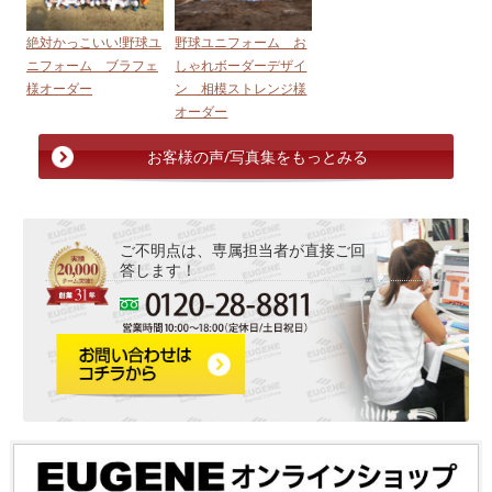
絶対かっこいい!野球ユ
野球ユニフォーム お
ニフォーム ブラフェ
しゃれボーダーデザイ
様オーダー
ン 相模ストレンジ様
オーダー
お客様の声/写真集をもっとみる
ご不明点は、専属担当者が直接ご回
答します！