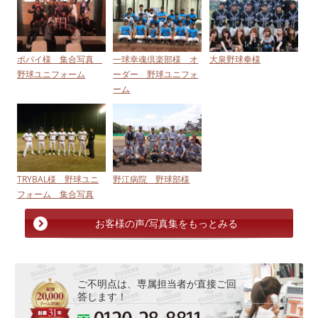
ポパイ様 集合写真
一球幸魂倶楽部様 オ
大泉野球拳様
野球ユニフォーム
ーダー 野球ユニフォ
ーム
TRYBAL様 野球ユニ
野江病院 野球部様
フォーム 集合写真
お客様の声/写真集をもっとみる
ご不明点は、専属担当者が直接ご回
答します！