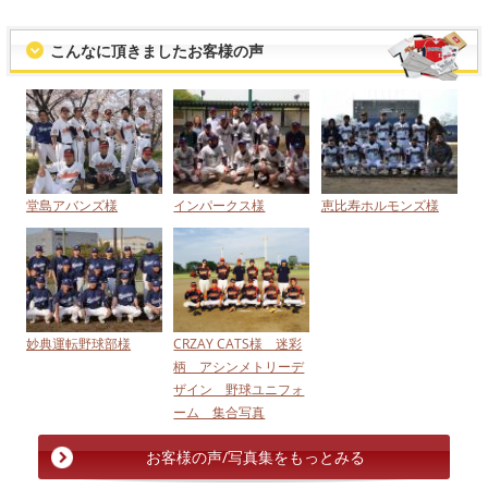
こんなに頂きましたお客様の声
堂島アバンズ様
インパークス様
恵比寿ホルモンズ様
妙典運転野球部様
CRZAY CATS様 迷彩
柄 アシンメトリーデ
ザイン 野球ユニフォ
ーム 集合写真
お客様の声/写真集をもっとみる