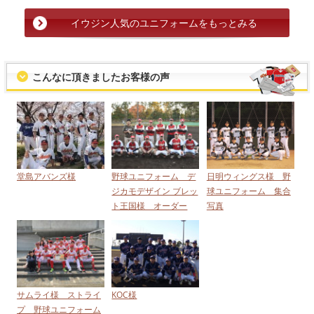
イウジン人気のユニフォームをもっとみる
こんなに頂きましたお客様の声
堂島アバンズ様
野球ユニフォーム デ
日明ウィングス様 野
ジカモデザイン ブレッ
球ユニフォーム 集合
ト王国様 オーダー
写真
サムライ様 ストライ
KOC様
プ 野球ユニフォーム