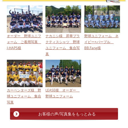
オーダー 野球ユニフ
ナカニシ様 昇華プラ
野球ユニフォーム ネ
ォーム ご着用写真
クティスシャツ 野球
イビー×パープル
J-HAPS様
ユニフォーム 集合写
BB.Fang様
真
カーペンターズ様 野
LEASE様 オーダー
球ユニフォーム 集合
野球ユニフォーム
写真
お客様の声/写真集をもっとみる