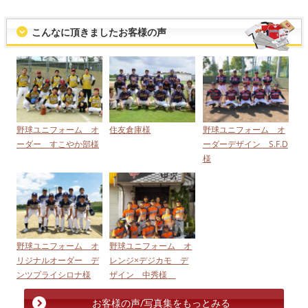
こんなに頂きましたお客様の声
野球ユニフォーム オ
住友倉庫様
野球ユニフォーム オ
ーダー すこやか部様
ーダーデザイン S.F.D
様
野球ユニフォーム オ
野球ユニフォーム オ
リジナルオーダー デ
レンジ×デジカモ デ
ンツプライシロナ様
ザイン 中秀様
お客様の声/写真集をもっとみる