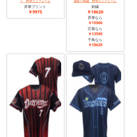
ト 野球ユニフォーム
縁取り刺繍 野球ユニフォーム
昇華プリント
刺繍
￥9975
￥18620
昇華なら
￥15960
圧着なら
￥13500
千鳥なら
￥18620