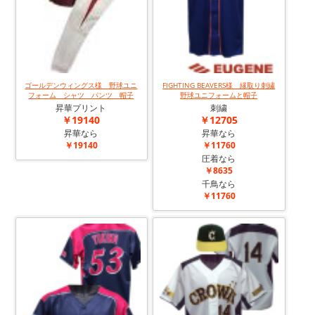
ゴールデンウィングス様 野球ユニ
FIGHTING BEAVERS様 縁取り刺繍
フォーム シャツ パンツ 帽子
野球ユニフォームと帽子
昇華プリント
刺繍
￥19140
￥12705
昇華なら
昇華なら
￥19140
￥11760
圧着なら
￥8635
千鳥なら
￥11760