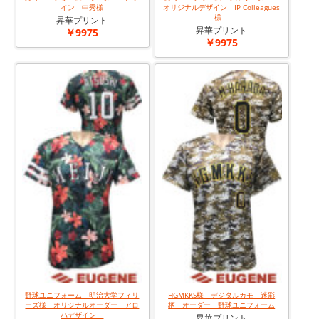
イン 中秀様
オリジナルデザイン IP Colleagues
様
昇華プリント
昇華プリント
￥9975
￥9975
野球ユニフォーム 明治大学フィリ
HGMKKS様 デジタルカモ 迷彩
ーズ様 オリジナルオーダー アロ
柄 オーダー 野球ユニフォーム
ハデザイン
昇華プリント