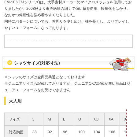
EM-103(EMシリーズ)は、大手素材メーカーのマイクロメッシュを使用してお
りましたが、2008秋より東洋紡績の細くて強い糸を使用、軽量化をはかり、
なおかつ伸縮性を強め着やすくなりました。
同時にパターンについても、首周りを少し広げ、袖を長くし、よりプレイし
やすいユニフォームになっております。
シャツサイズ(対応寸法)
※シャツのサイズは全商品共通となっております
※ジュニアサイズも記載しておりますが、ジュニアOKの記載が無い商品はジ
ュニアユニフォームをお受けできません
大人用
サイズ
S
M
L
O
XO
XA
XXA
対応胸囲
88
92
96
100
104
108
112