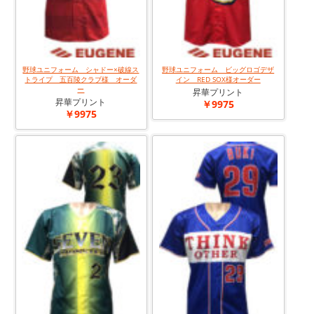
野球ユニフォーム シャドー×破線ス
野球ユニフォーム ビッグロゴデザ
トライプ 五百陵クラブ様 オーダ
イン RED SOX様オーダー
ー
昇華プリント
昇華プリント
￥9975
￥9975