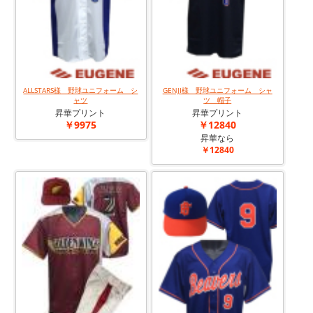
ALLSTARS様 野球ユニフォーム シ
GENJI様 野球ユニフォーム シャ
ャツ
ツ 帽子
昇華プリント
昇華プリント
￥9975
￥12840
昇華なら
￥12840