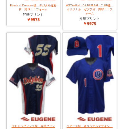
Physical Demons様 デジタル迷彩
WATAHAN IIDA BASEBALL CLUB様
柄 野球ユニフォーム
オリジナル ゼブラ柄 野球ユニフ
ォーム
昇華プリント
昇華プリント
￥9975
￥9975
BCC ドルフィンズ様 昇華プリン
ベアーズ様 オリジナルデザイン