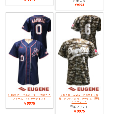
昇華なら
￥9975
CHIBAYIPS フルオーダー 野球ユニ
ＹＯＫＯＨＡＭＡ ＰＯＷＥＲＳ
フォーム メジャーテイスト
様 デジタルカモフラージュ 野球
ユニフォーム
￥9975
昇華プリント
￥9975