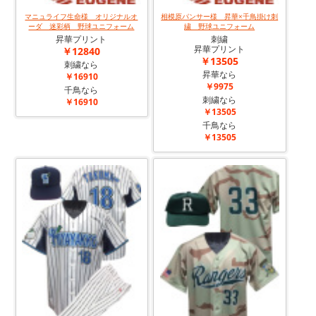
マニュライフ生命様 オリジナルオ
相模原パンサー様 昇華×千鳥掛け刺
ーダ 迷彩柄 野球ユニフォーム
繍 野球ユニフォーム
昇華プリント
刺繍
昇華プリント
￥12840
￥13505
刺繍なら
昇華なら
￥16910
￥9975
千鳥なら
刺繍なら
￥16910
￥13505
千鳥なら
￥13505