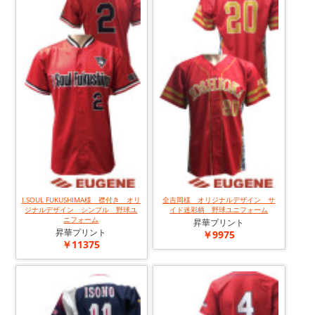
J.SOUL FUKUSHIMA様 襟付き オリ
全吉岡様 オリジナルデザイン サ
ジナルデザイン シンプル 野球ユ
イド迷彩柄 野球ユニフォーム
ニフォーム
昇華プリント
昇華プリント
￥9975
￥11375