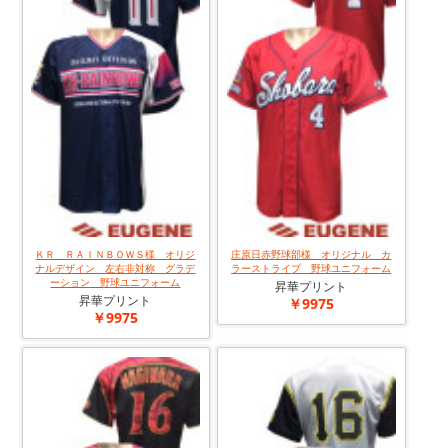
ＫＲ ＲＡＩＮＢＯＷＳ様 オリジ
庄原日赤野球部様 オリジナル カ
ナルデザイン 左右非対称 グラデ
ラーストライプ 野球ユニフォーム
ーション 野球ユニフォーム
昇華プリント
昇華プリント
￥9975
￥9975