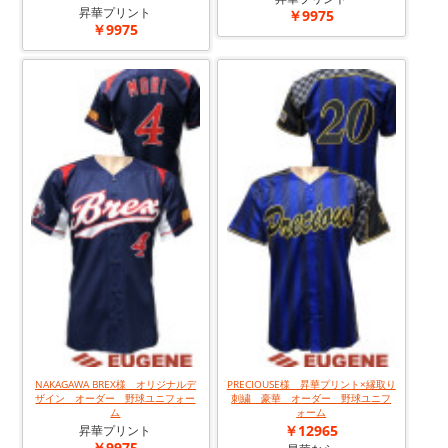
昇華プリント
￥9975
￥9975
NAKAGAWA BREX様 オリジナルデ
PRECIOUSE様 昇華プリント×縁取り
ザイン オーダー 野球ユニフォー
刺繍 豪華 オーダー 野球ユニフ
ム
ォーム
￥12965
昇華プリント
￥9975